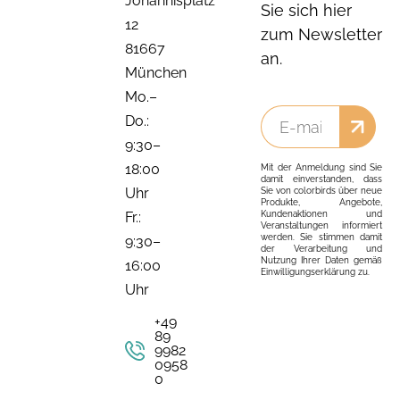
Johannisplatz
Sie sich hier
12
zum Newsletter
81667
an.
München
Mo.–
Do.:
9:30–
18:00
Mit der Anmeldung sind Sie
damit einverstanden, dass
Uhr
Sie von colorbirds über neue
Produkte, Angebote,
Kundenaktionen und
Fr.:
Veranstaltungen informiert
werden. Sie stimmen damit
9:30–
der Verarbeitung und
Nutzung Ihrer Daten gemäß
16:00
Einwilligungserklärung zu.
Uhr
+49
89
9982
0958
0