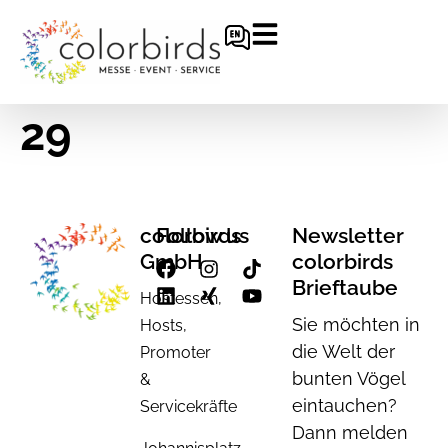
29
colorbirds
Follow us
Newsletter
GmbH
colorbirds
Brieftaube
Hostessen,
Sie möchten in
Hosts,
die Welt der
Promoter
bunten Vögel
&
eintauchen?
Servicekräfte
Dann melden