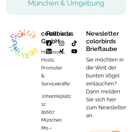
München & Umgebung
colorbirds
Follow us
Newsletter
GmbH
colorbirds
Brieftaube
Hostessen,
Sie möchten in
Hosts,
die Welt der
Promoter
bunten Vögel
&
eintauchen?
Servicekräfte
Dann melden
Johannisplatz
Sie sich hier
12
zum Newsletter
81667
an.
München
Mo.–