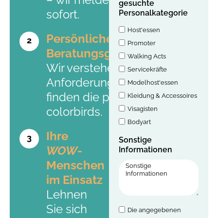
gesuchte
sofort.
Personalkategorie
Host'essen
Persönliches
2
Promoter
Beratungsgespräch
Walking Acts
Wir verstehen Ihre
Servicekräfte
Anforderungen und
Modelhost'essen
finden die perfekten
Kleidung & Accessoires
colorbirds.
Visagisten
Bodyart
Ihre
3
Sonstige
WOW
-
Informationen
Menschen
im Einsatz
Lehnen
Sie sich
Die angegebenen